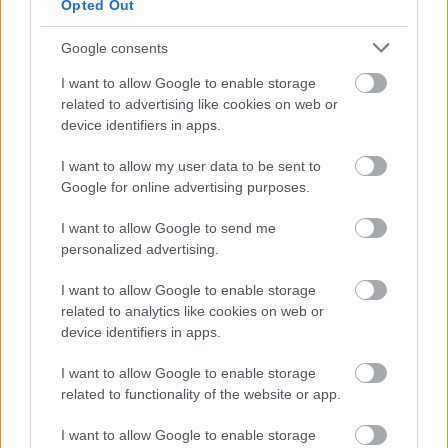
Opted Out
Google consents
I want to allow Google to enable storage
related to advertising like cookies on web or
device identifiers in apps.
I want to allow my user data to be sent to
Google for online advertising purposes.
I want to allow Google to send me
personalized advertising.
Három napig Szegedeltem - Vol. 1
I want to allow Google to enable storage
related to analytics like cookies on web or
JOM413
•
2026. június 06.
2
device identifiers in apps.
I want to allow Google to enable storage
2025. májusának végén Szegedre szólított a
related to functionality of the website or app.
kötelesség, de kinek van kedve hajnalban indulni,
éjszaka hazaérni, így aztán kellemest a hasznossal ...
I want to allow Google to enable storage