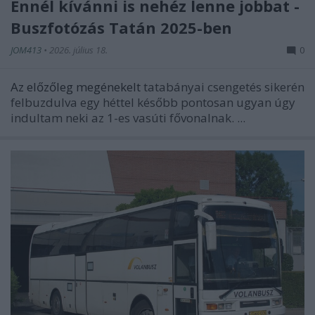
Ennél kívánni is nehéz lenne jobbat -
Buszfotózás Tatán 2025-ben
JOM413
•
2026. július 18.
0
Az előzőleg megénekelt
tatabányai csengetés sikerén
felbuzdulva egy héttel később pontosan ugyan úgy
indultam neki az 1-es vasúti fővonalnak. ...