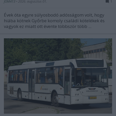
JOM413
•
2026. augusztus 01.
1
Évek óta egyre súlyosbodó adósságom volt, hogy
hiába kötnek Győrbe komoly családi kötelékek és
vagyok ez miatt ott évente többször több ...