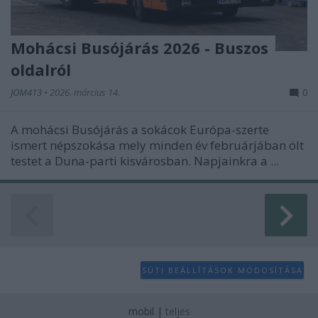
Mohácsi Busójárás 2026 - Buszos
oldalról
JOM413
•
2026. március 14.
0
A mohácsi Busójárás a sokácok Európa-szerte
ismert népszokása mely minden év februárjában ölt
testet a Duna-parti kisvárosban. Napjainkra a ...
SÜTI BEÁLLÍTÁSOK MÓDOSÍTÁSA
mobil
|
teljes