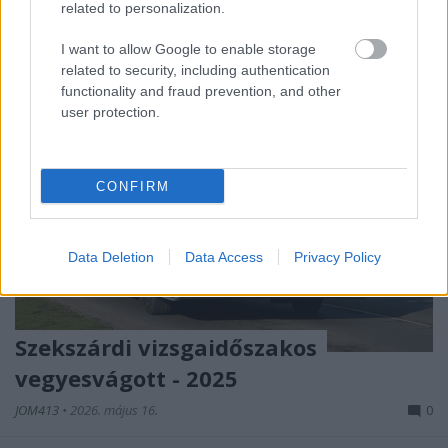
related to personalization.
I want to allow Google to enable storage
related to security, including authentication
functionality and fraud prevention, and other
user protection.
CONFIRM
Data Deletion
Data Access
Privacy Policy
Szekszárdi vizsgaidőszakos
vegyesvágott - 2025
JOM413
•
2026. május 16.
0