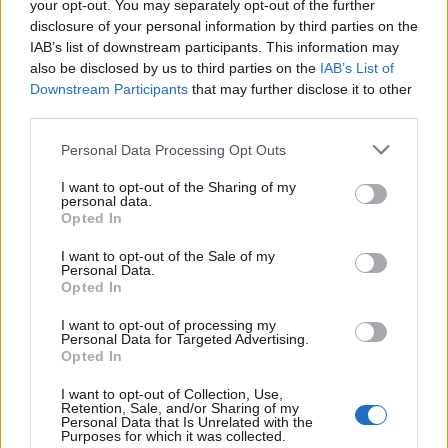
your opt-out. You may separately opt-out of the further
disclosure of your personal information by third parties on the
IAB’s list of downstream participants. This information may
also be disclosed by us to third parties on the
IAB’s List of
Downstream Participants
that may further disclose it to other
third parties.
Please note that this website/app uses one or more Google
Personal Data Processing Opt Outs
services and may gather and store information including but
not limited to your visit or usage behaviour. You may click to
I want to opt-out of the Sharing of my
personal data.
grant or deny consent to Google and its third-party tags to
Opted In
Három napig Szegedeltem (és
use your data for below specified purposes in below Google
consent section.
Bajáztam) - Vol. 2
I want to opt-out of the Sale of my
Personal Data.
Opted In
JOM413
•
2026. június 20.
2
I want to opt-out of processing my
Personal Data for Targeted Advertising.
Az előző részt
éjfékor Szeged belvárosában hagytuk
Opted In
abba, ezt másnap délelőtt az Anna-kútnál, a Tisza
Lajos körúton kezdjük. Hogy miért itt? ...
I want to opt-out of Collection, Use,
Retention, Sale, and/or Sharing of my
Personal Data that Is Unrelated with the
Purposes for which it was collected.