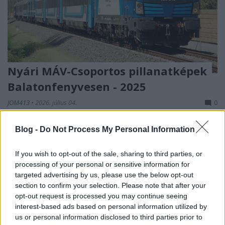
Nyári MÁV-Csoportos pillanatképek
Balatonfenyvesen - 2025
JOM413
•
2026. július 04.
0
Jó szokásomhoz híven egy év lemaradásban, de
Blog -
Do Not Process My Personal Information
igyekszem az előző évi, külön tematikákba nem
sorolható képeket blogposzt formájában
If you wish to opt-out of the sale, sharing to third parties, or
megmutatni, ...
processing of your personal or sensitive information for
targeted advertising by us, please use the below opt-out
section to confirm your selection. Please note that after your
opt-out request is processed you may continue seeing
interest-based ads based on personal information utilized by
us or personal information disclosed to third parties prior to